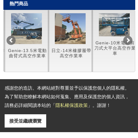
熱門商品
Genie-10米電動剪
刀式大平台高空作業
空作
Genie-13.5米電動
日立-14米橡膠履帶
車
曲臂式高空作業車
高空作業車
感謝您的造訪。本網站絕對尊重並予以保護您個人的隱私權。
通訊地址:
為了幫助您瞭解本網站如何蒐集、應用及保護您的個人資訊，
(台中)台中市后里區眉山路460號 (桃園)桃園市龜山區南上路569-1號
電話: (台中) 886-4-25581268 (桃園) 886-3-3116602 傳真: (台中) 886-
請務必詳細閱讀本站的「
隱私權保護政策
」。謝謝！
4-25581505 (桃園) 886-3-3116604
Email:
shineee@ms38.hinet.net
shinetyn@gmail.com
Copyright © 2026
All rights reserved.
-
隱私權政策
接受並繼續瀏覽