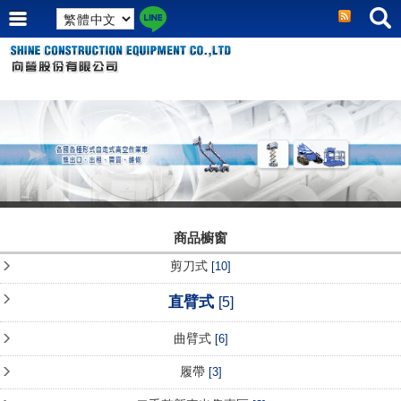
商品櫥窗
剪刀式
[10]
直臂式
[5]
曲臂式
[6]
履帶
[3]