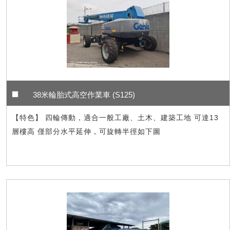
38米輪胎式高空作業車 (S125)
【特色】 四輪傳動，適合一般工廠、土木、建築工地 可達13
層樓高 僅部分水平延伸，可旋轉半徑如下圖