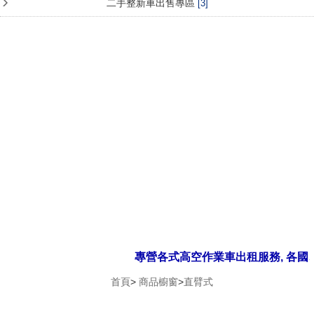
二手整新車出售專區
[3]
專營各式高空作業車出租服務, 各國
首頁
>
商品櫥窗
>
直臂式