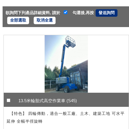
欲詢問下列產品詳細資料, 請於
勾選後,再按
全部選取
取消全選
13.5米輪胎式高空作業車 (S45)
【特色】 四輪傳動，適合一般工廠、土木、建築工地 可水平
延伸 全幅半徑旋轉