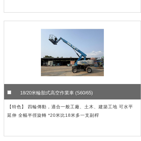
18/20米輪胎式高空作業車 (S60/65)
【特色】 四輪傳動，適合一般工廠、土木、建築工地 可水平
延伸 全幅半徑旋轉 *20米比18米多一支副桿