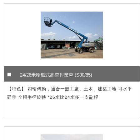
24/26米輪胎式高空作業車 (S80/85)
【特色】 四輪傳動，適合一般工廠、土木、建築工地 可水平
延伸 全幅半徑旋轉 *26米比24米多一支副桿