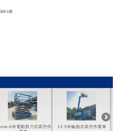
69-1號
e-6米電動剪刀式高空作
13.5米輪胎式高空作業車
Genie-13.