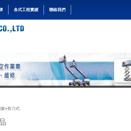
牌
各式工程實績
聯絡我們
櫥窗
>
剪刀式
品