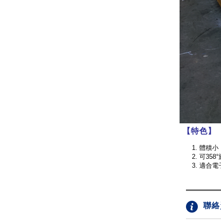
【特色】
體積小
可358
適合電
聯絡