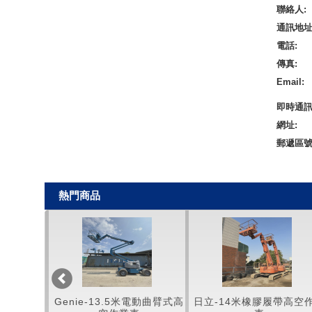
聯絡人:
通訊地址
電話:
傳真:
Email:
即時通訊
網址:
郵遞區號
熱門商品
車
Genie-13.5米電動曲臂式高
日立-14米橡膠履帶高空作業