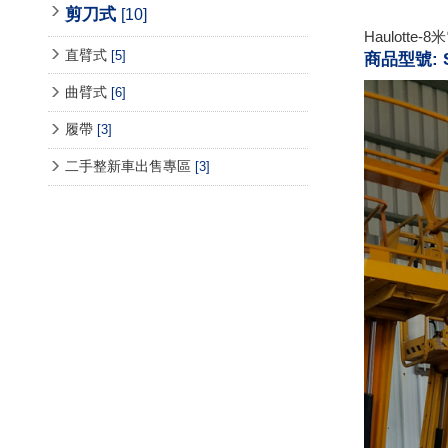
剪刀式
[10]
Haulott
直臂式
[5]
商品型號: S
曲臂式
[6]
履帶
[3]
二手整新車出售專區
[3]