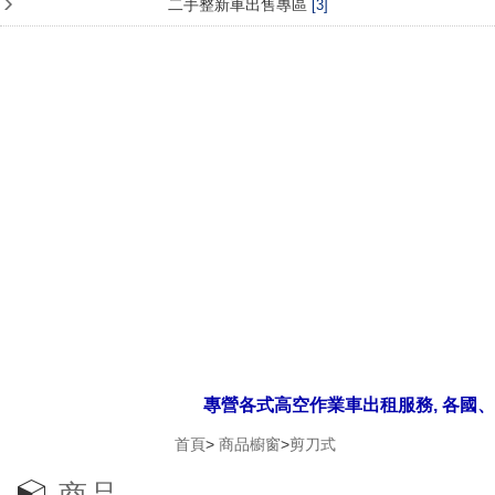
二手整新車出售專區
[3]
專營各式高空作業車出租服務, 各國、
首頁
>
商品櫥窗
>
剪刀式