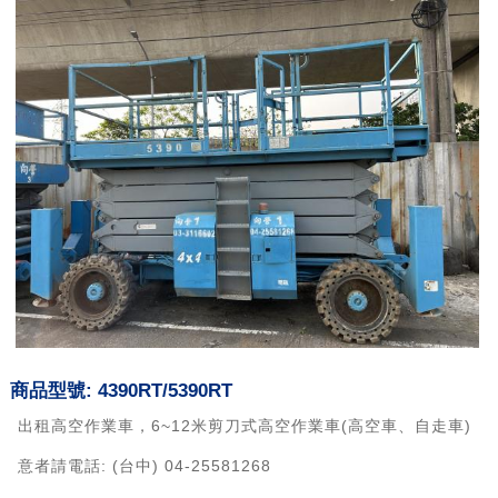
商品型號: 4390RT/5390RT
出租高空作業車，6~12米剪刀式高空作業車(高空車、自走車)
意者請電話: (台中) 04-25581268