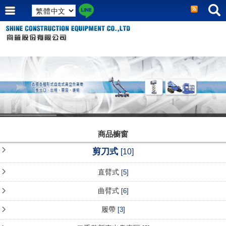
商品櫥窗
剪刀式
[10]
直臂式
[5]
曲臂式
[6]
履帶
[3]