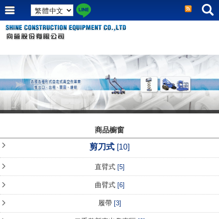
商品櫥窗
剪刀式
[10]
直臂式
[5]
曲臂式
[6]
履帶
[3]