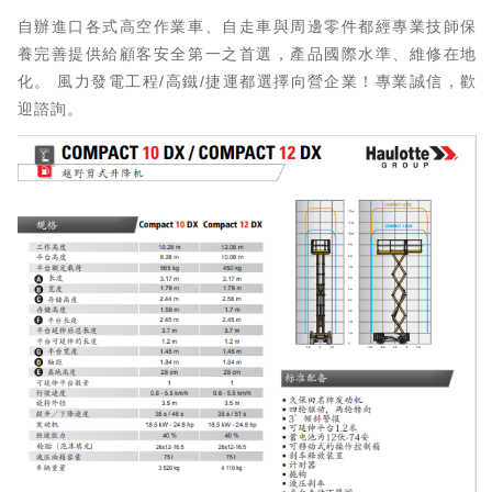
自辦進口各式高空作業車、自走車與周邊零件都經專業技師保
養完善提供給顧客安全第一之首選，產品國際水準、維修在地
化。 風力發電工程/高鐵/捷運都選擇向營企業！專業誠信，歡
迎諮詢。