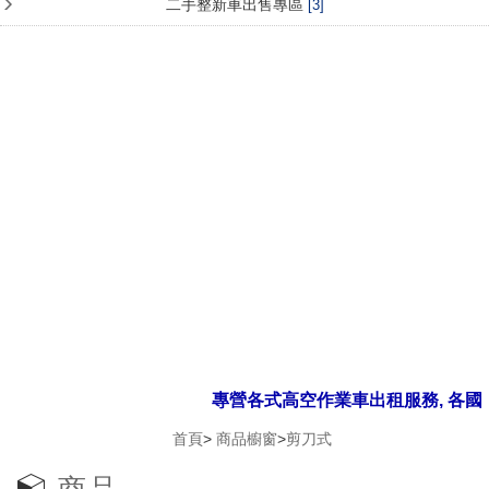
二手整新車出售專區
[3]
專營各式高空作業車出租服務, 各國
首頁
>
商品櫥窗
>
剪刀式