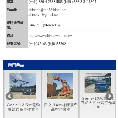
傳真:
(台中) 886-4-25581505 (桃園) 886-3-3116604
Email:
shineee@ms38.hinet.net
shinetyn@gmail.com
即時通訊軟
Line id: : @toa8215q
體:
網址:
http://www.shineawp.com.tw
郵遞區號:
(台中)42146 (桃園)33392
熱門商品
Genie-10米電動剪
刀式大平台高空作業
空作
Genie-13.5米電動
日立-14米橡膠履帶
車
曲臂式高空作業車
高空作業車