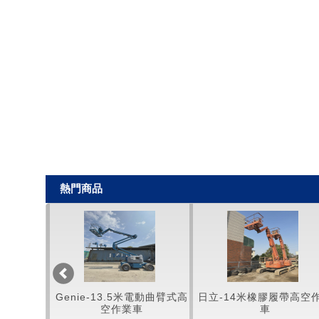
熱門商品
高空作業車
Genie-13.5米電動曲臂式高
日立-14米橡膠履帶高空
空作業車
車