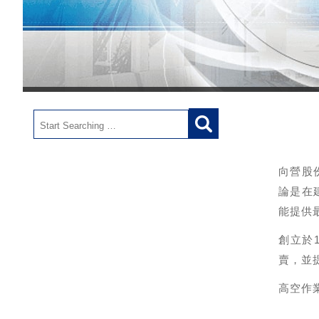
向營股
論是在
能提供
創立於
賣，並
高空作